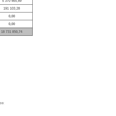
5 370 465,89
191 103,28
0,00
0,00
18 731 850,74
co: