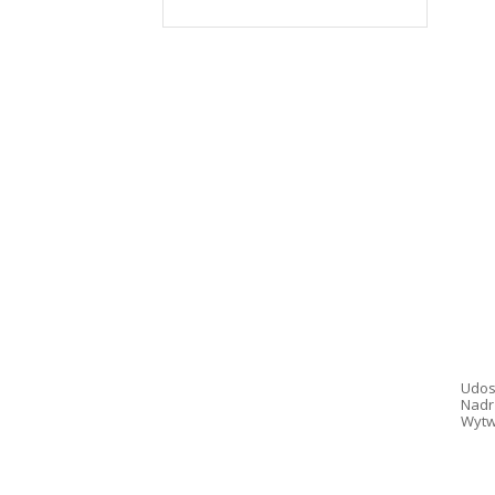
Udos
Nadr
Wytw