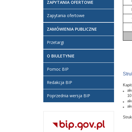
ZAPYTANIA OFERTOWE
Zapytania ofertowe
ZAMÓWIENIA PUBLICZNE
Przetargi
O BIULETYNIE
Pomoc BIP
Stru
Redakcja BIP
Kapit
ak
Poprzednia wersja BIP
10 
ak
ak
Struk