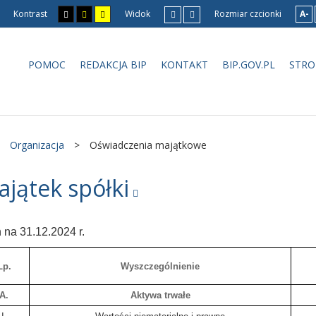
Kontrast
Widok
Rozmiar czcionki
A-
POMOC
REDAKCJA BIP
KONTAKT
BIP.GOV.PL
STRO
Organizacja
>
Oświadczenia majątkowe
jątek spółki
 na 31.12.2024 r.
Lp.
Wyszczególnienie
A.
Aktywa trwałe