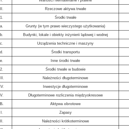
I.
Wartości niematerialne i prawne
II.
Rzeczowe aktywa trwałe
1.
Środki trwałe
a.
Grunty (w tym prawo wieczystego użytkowania)
b.
Budynki, lokale i obiekty inżynierii lądowej i wodnej
c.
Urządzenia techniczne i maszyny
d.
Środki transportu
e.
Inne środki trwałe
2.
Środki trwałe w budowie
III.
Należności długoterminowe
IV.
Inwestycje długoterminowe
V.
Długoterminowe rozliczenia międzyokresowe
B.
Aktywa obrotowe
I.
Zapasy
II.
Należności krótkoterminowe