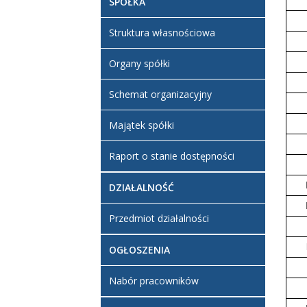
SPÓŁKA
Struktura własnościowa
Organy spółki
Schemat organizacyjny
Majątek spółki
Raport o stanie dostępności
DZIAŁALNOŚĆ
Przedmiot działalności
OGŁOSZENIA
Nabór pracowników