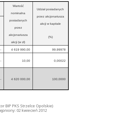
Wartość
Udział posiadanych
nominalna
przez akcjonariusza
posiadanych
akcji w kapitale
przez
akcjonariusza
(%)
akcji (w zł)
-
4 619 990,00
99,99978
-
10,00
0,00022
-
4 620 000,00
100,0000
or BIP PKS Strzelce Opolskie)
ępniony: 02 kwiecień 2012