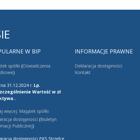
IE
PULARNE
W BIP
INFORMACJE
PRAWNE
tek spółki
(
Oświadczenia
Deklaracja dostępności
ątkowe
)
Kontakt
 na 31.12.2024 r.
Lp.
zczególnienie
Wartość w zł
ktywa
...
aj więcej: Majątek spółki
aracja dostępności
(
Biuletyn
rmacji Publicznej
)
aracja dostępności PKS Strzelce