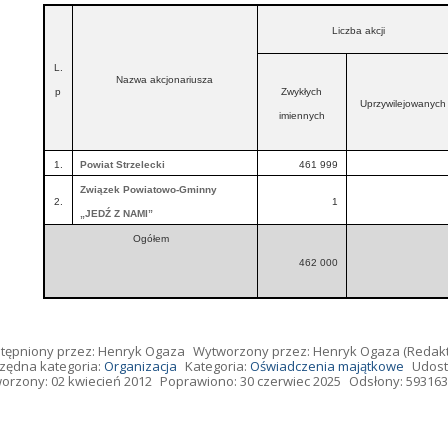
Liczba akcji
L.
Nazwa akcjonariusza
p
Zwykłych
Uprzywilejowanych
imiennych
1.
Powiat Strzelecki
461 999
Związek Powiatowo-Gminny
2.
1
„JEDŹ Z NAMI”
Ogółem
462 000
tępniony przez:
Henryk Ogaza
Wytworzony przez:
Henryk Ogaza
(Redakt
zędna kategoria:
Organizacja
Kategoria:
Oświadczenia majątkowe
Udost
orzony: 02 kwiecień 2012
Poprawiono: 30 czerwiec 2025
Odsłony: 593163