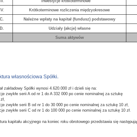
III.
Inwestycje krótkoterminowe
IV.
Krótkoterminowe rozliczenia międzyokresowe
C.
Należne wpłaty na kapitał (fundusz) podstawowy
D.
Udziały (akcje) własne
Suma aktywów
ktura własnościowa Spółki.
ał zakładowy Spółki wynosi 4.620.000 zł i dzieli się na:
cje zwykłe serii A od nr 1 do A 332 000 po cenie nominalnej za sztukę
zł,
cje zwykłe serii B od nr 1 do 30 000 po cenie nominalnej za sztukę 10 zł,
cje zwykłe serii C od nr 1 do 100 000 po cenie nominalnej za sztukę 10 zł.
tura kapitału akcyjnego na koniec roku obrotowego przedstawia się następują