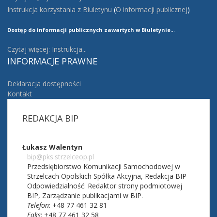
Instrukcja korzystania z Biuletynu
(
O informacji publicznej
)
...
Dostęp do informacji publicznych zawartych w Biuletynie
Czytaj więcej: Instrukcja...
INFORMACJE
PRAWNE
Deklaracja dostępności
Kontakt
REDAKCJA
BIP
Łukasz Walentyn
bip@pks.strzelceop.pl
Przedsiębiorstwo Komunikacji Samochodowej w
Strzelcach Opolskich Spółka Akcyjna,
Redakcja BIP
Odpowiedzialność:
Redaktor strony podmiotowej
BIP
,
Zarządzanie publikacjami w BIP.
Telefon
: +48 77 461 32 81
Faks
: +48 77 461 32 58